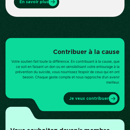
En savoir plus
Contribuer à la cause
Votre soutien fait toute la différence. En contribuant à la cause, que
ce soit en faisant un don ou en sensibilisant votre entourage à la
prévention du suicide, vous nourrissez l’espoir de ceux qui en ont
besoin. Chaque geste compte et nous rapproche d’un avenir
meilleur.
Je veux contribuer